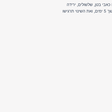
אבי בטן, שלשולים, ירידה
במשקל ועייפות. הטיפול הטבעי במחלת הקרוהן באמצעות CLEAN PARNONA כולל שתיית כוס אחת של משקה צמחים בכל בוקר במשך 5 ימים, ואת השינוי תרגישו