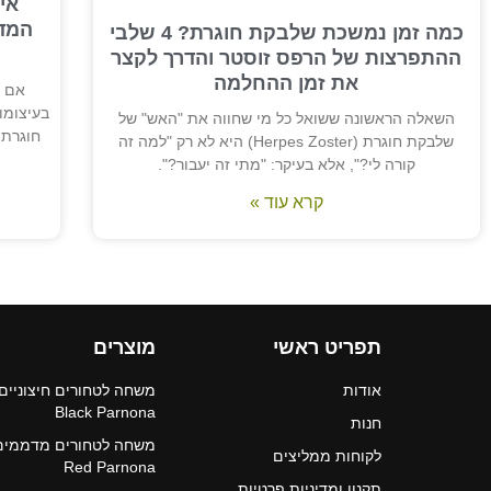
אי
המדר
כמה זמן נמשכת שלבקת חוגרת? 4 שלבי
ההתפרצות של הרפס זוסטר והדרך לקצר
את זמן ההחלמה
אם א
בעיצומו
השאלה הראשונה ששואל כל מי שחווה את "האש" של
שלבקת חוגרת (Herpes Zoster) היא לא רק "למה זה
קורה לי?", אלא בעיקר: "מתי זה יעבור?".
קרא עוד »
תפריט ראשי
מוצרים
אודות
משחה לטחורים חיצוניים
Black Parnona
חנות
משחה לטחורים מדממים
לקוחות ממליצים
Red Parnona
תקנון ומדיניות פרטיות