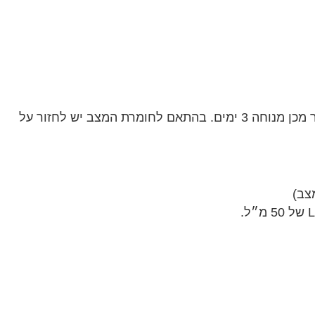
מריחה על הנגעים פעם או פעמיים ביום למשך 14 יום ולאחר מכן מנוחה 3 ימים. בהתאם לחומרת המצב יש לחזור על
צב)