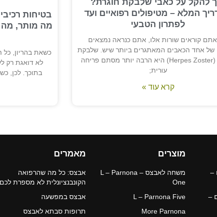
ך להקל על כאבי שלבקת חוגרת?
יך המלא – מטיפולים רפואיים ועד
בטיחות רכיבי
לפתרון הטבעי
מה מותר, מה א
תם קוראים שורות אלו, אתם כנראה נמצאים
 של אחד הכאבים המאתגרים ביותר שיש. שלבקת
כשאת בהריון, כל 
חוגרת (Herpes Zoster) היא הרבה יותר מסתם פריחה
לא דואגת רק לע
עורית;
בתוכך. לכן, כ
קרא עוד »
מוצרים
מאמרים
 –
משחה לאבצס – L – Parnona
אבצס: כל מה שהרפואה
One
הקונבנציונלית לא מספרת לכם
 –
L – Parnona Five
אבצס במפשעה
More Parnona
תרופות סבתא לאבצס