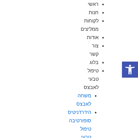
ילוג
ראשי
תוכן
חנות
לקוחות
ממליצים
אודות
צור
קשר
פתח סרגל נגישות
בלוג
טיפול
טבעי
לאבצס
משחה
לאבצס
הידרדניטיס
סופורטיבה
טיפול
טבעי